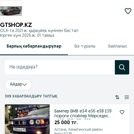
GTSHOP.KZ
OLX-та
2021 ж. қыркүйек
күнінен бастап
Кірген күні 2026 ж. 01 тамыз
Барлық хабарландырулар
Біз туралы
Байланыс
Айдар
309 ХАБАРЛАНДЫРУ ТАПТЫҚ
Бампер БМВ е34 е36 е38 Е39
пороги спойлер Мерседес
w140w190w211w202
25 000 тг.
Астана, Алматинский район