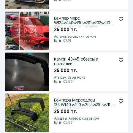
Бүгін 07:19
Бампер мерс
W124w140w190w201w202w210w2
11 Бмв е34 е36 е38 Е39
25 000 тг.
Астана, Есильский район
Бүгін 07:19
Камри 40/45 обвесы и
накладки
25 000 тг.
Атырау, Сары Арка
Бүгін 05:59
Бампера Мерседесы
124.W140.w190.w202.w210.w211 ,
БМВ Е34 Е36 Е38,Е39
25 000 тг.
Алматы, Ауэзовский район
Бүгін 05:59