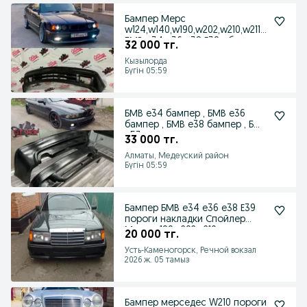
Бампер Мерс
w124,w140,w190,w202,w210,w211
БМВ е34 е36 е38 Е39 обвесы
32 000 тг.
Кызылорда
Бүгін 05:59
БМВ е34 бампер , БМВ е36
бампер , БМВ е38 бампер , БМВ
е53 накладки
33 000 тг.
Алматы, Медеуский район
Бүгін 05:59
Бампер БМВ е34 е36 е38 Е39
пороги накладки Спойлер
Мерс w190w202w210
20 000 тг.
Усть-Каменогорск, Речной вокзал
2026 ж. 05 тамыз
Бампер мерседес W210 пороги