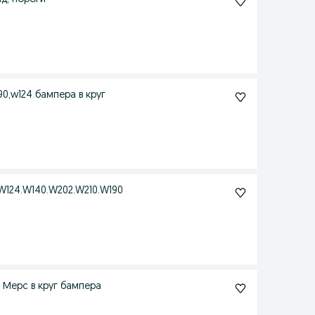
Mercedes-benz w211 бампера э Мерс 210 , w220,w190,w124 бампера в круг
W124.W140.W202.W210.W190
Mercedes w124,w140,w210,w190 бампера w211 ,w220 Мерс в круг бампера