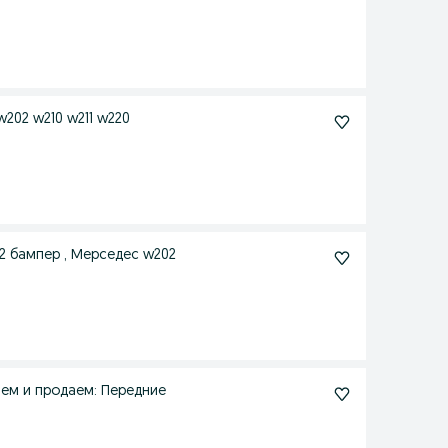
w202 w210 w211 w220
2 бампер , Мерседес w202
 E39 E53 бмв Изготавливаем и продаем: Передние