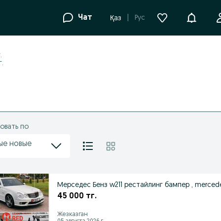
Уведомле
Чат
Рус
Қаз
.
г.
овать по
ые новые
Мерседес Бенз w211 рестайлинг бампер , merced
45 000 тг.
Жезказган