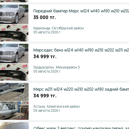
Передний бампер Мерс w124 w140 w190 w210 w202
35 000 тг.
Караганда, Октябрьский район
05 августа 2026 г.
Мерседес бенз w124 w140 w190 w210 w202 w211 w
34 999 тг.
Талдыкорган, Микрорайон 5
05 августа 2026 г.
Мерс w211 w124 w220 w210 w202 w190 задний ба
34 999 тг.
Астана, Алматинский район
05 августа 2026 г.
Обвес марк 2 вертекс, тоурер накладк