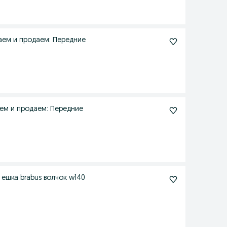
8 E39 E53 БМВ Изготавливаем и продаем: Передние
E39 E53 E60 Изготавливаем и продаем: Передние
ешка brabus волчок w140