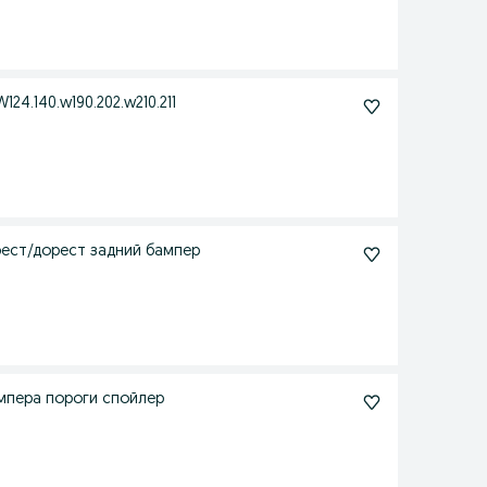
4.140.w190.202.w210.211
рест/дорест задний бампер
бампера пороги спойлер