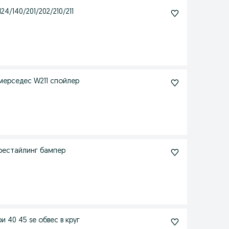
24/140/201/202/210/211
бампер мерседес W211 спойлер
 рестайлинг бампер
и 40 45 se обвес в круг