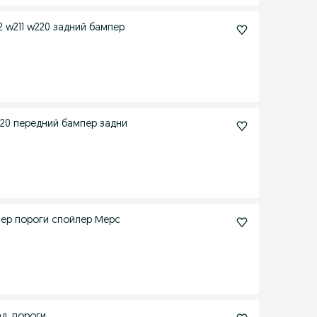
 w211 w220 задний бампер
220 передний бампер задни
мпер пороги спойлер Мерс
и перед, зад, пороги