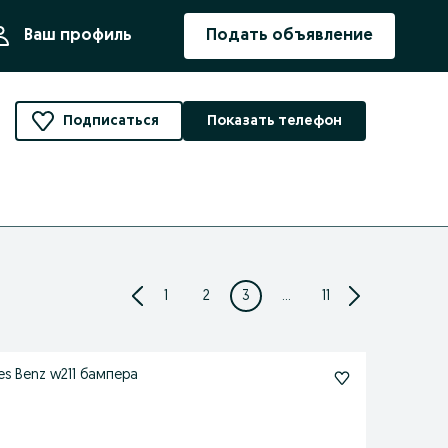
ния
Ваш профиль
Подать объявление
Подписаться
Показать телефон
1
2
3
...
11
es Benz w211 бампера